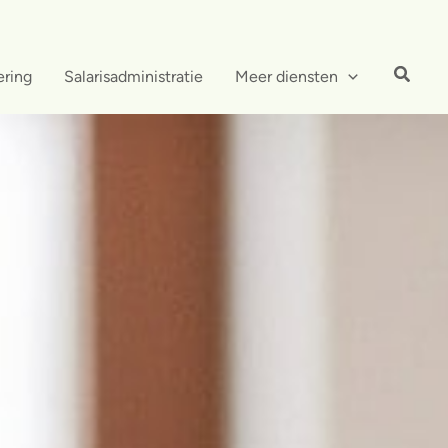
ering
Salarisadministratie
Meer diensten