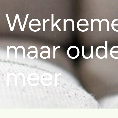
Werkneme
maar oude
meer