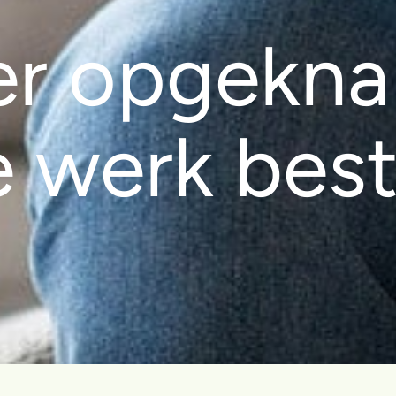
r opgekna
 werk best