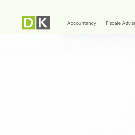
Ga
naar
de
Accountancy
Fiscale Advis
inhoud