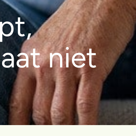
pt,
aat niet