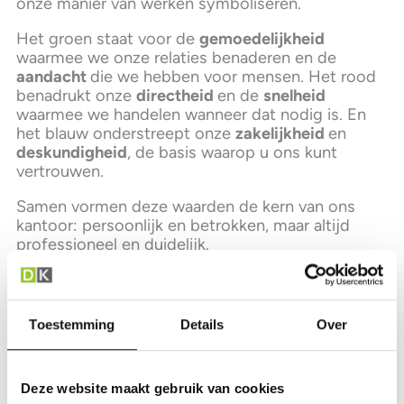
onze manier van werken symboliseren.
Het groen staat voor de
gemoedelijkheid
waarmee we onze relaties benaderen en de
aandacht
die we hebben voor mensen. Het rood
benadrukt onze
directheid
en de
snelheid
waarmee we handelen wanneer dat nodig is. En
het blauw onderstreept onze
zakelijkheid
en
deskundigheid
, de basis waarop u ons kunt
vertrouwen.
Samen vormen deze waarden de kern van ons
kantoor: persoonlijk en betrokken, maar altijd
professioneel en duidelijk.
Toestemming
Details
Over
Wat brengt ú naar Jolles & Ko
Accountants?
Een accountant die zakelijk is, maar
Deze website maakt gebruik van cookies