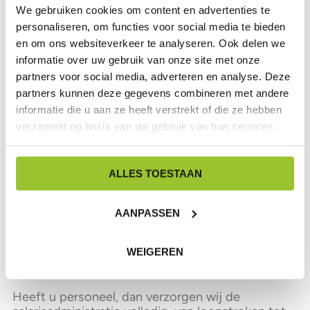
ook oog heeft voor de menselijke kant
We gebruiken cookies om content en advertenties te
Persoonlijke begeleiding, zonder lange
personaliseren, om functies voor social media te bieden
wachttijden of afstandelijke
en om ons websiteverkeer te analyseren. Ook delen we
benadering
informatie over uw gebruik van onze site met onze
U hecht waarde aan deskundigheid,
partners voor social media, adverteren en analyse. Deze
gecombineerd met een gemoedelijke
partners kunnen deze gegevens combineren met andere
sfeer
informatie die u aan ze heeft verstrekt of die ze hebben
verzameld op basis van uw gebruik van hun services.
Onze expertise
ALLES TOESTAAN
Bij Jolles & Ko Accountants ondersteunen we u in
elke fase van uw onderneming. Samen vertalen
AANPASSEN
we plannen naar duidelijke financiële prognoses
en begrotingen. Uw administratie houden we
WEIGEREN
overzichtelijk en up-to-date, zodat u altijd inzicht
heeft in de cijfers.
Heeft u personeel, dan verzorgen wij de