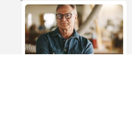
7 augustus 2026
Pensioen DGA gaat in: gevolg voor
gebruikelijk loon
Veel DGA’s combineren ondernemerschap met een
afbouwende carrière, bijvoorbeeld omdat zij richting
pensioen gaan of minder uren in de onderneming werken.
Toch blijft de wettelijke…