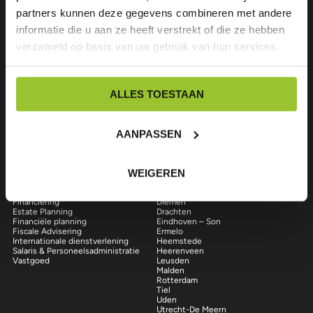
partners kunnen deze gegevens combineren met andere
Over ons
informatie die u aan ze heeft verstrekt of die ze hebben
verzameld op basis van uw gebruik van hun services.
Wij zijn een professioneel, veelzijdig en snelgroeiend accountants- en
advieskantoor. We bieden maatwerk aan onze klanten en zorgen daarbij
voor een goede prijs / kwaliteitverhouding. Vragen? Neem gerust contact
op.
ALLES TOESTAAN
中国
English
Volg ons op LinkedIn
Facebook
Instagram
AANPASSEN
Onze diensten
Onze locaties
WEIGEREN
Accountancy
Almere
Bedrijfsopvolging
Amerongen
Corporate Finance en (Complexe)
Amsterdam
Financiering
Diemen
Estate Planning
Drachten
Financiële planning
Eindhoven – Son
Fiscale Advisering
Ermelo
Internationale dienstverlening
Heemstede
Salaris & Personeelsadministratie
Heerenveen
Vastgoed
Leusden
Malden
Rotterdam
Tiel
Uden
Utrecht-De Meern