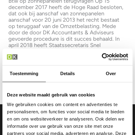
Btw op zonnepanelen terugvragen Op 15
december 2017 heeft de Hoge Raad besloten,
dat ook bij aanschaf van zonnepanelen
aanschaf voor 20 juni 2013 het recht bestaat
op teruggaaf van de Omzetbelasting. Mede
door de door DK Accountants & Adviseurs
gevoerde procedure is dit succes behaald. In
april 2018 heeft Staatssecretaris Snel
aangegeven, dat de […]
Teruggaaf
Lees verder »
btw
Toestemming
Details
Over
op
zonnepanelen
van
Deze website maakt gebruik van cookies
voor
2013
We gebruiken cookies om content en advertenties te
nog
personaliseren, om functies voor social media te bieden
mogelijk
en om ons websiteverkeer te analyseren. Ook delen we
informatie over uw gebruik van onze site met onze
partners voor social media, adverteren en analyse. Deze