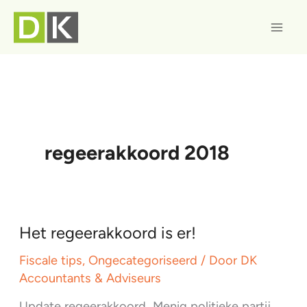
Ga
naar
de
inhoud
regeerakkoord 2018
Het regeerakkoord is er!
Fiscale tips
,
Ongecategoriseerd
/ Door
DK
Accountants & Adviseurs
Update regeerakkoord Menig politieke partij