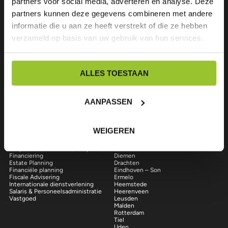
partners voor social media, adverteren en analyse. Deze
partners kunnen deze gegevens combineren met andere
informatie die u aan ze heeft verstrekt of die ze hebben
Over ons
verzameld op basis van uw gebruik van hun services.
Wij zijn een professioneel, veelzijdig en snelgroeiend accountants- en
advieskantoor. We bieden maatwerk aan onze klanten en zorgen daarbij
voor een goede prijs / kwaliteitverhouding. Vragen? Neem gerust contact
op.
ALLES TOESTAAN
中国
English
AANPASSEN
Volg ons op LinkedIn
Facebook
Instagram
Onze diensten
Onze locaties
WEIGEREN
Accountancy
Almere
Bedrijfsopvolging
Amerongen
Corporate Finance en (Complexe)
Amsterdam
Financiering
Diemen
Estate Planning
Drachten
Financiële planning
Eindhoven – Son
Fiscale Advisering
Ermelo
Internationale dienstverlening
Heemstede
Salaris & Personeelsadministratie
Heerenveen
Vastgoed
Leusden
Malden
Rotterdam
Tiel
Uden