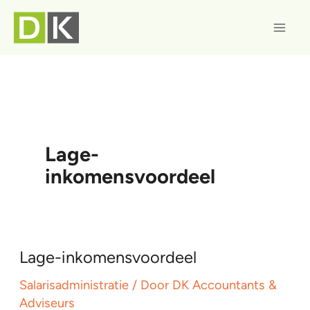
Ga
naar
de
inhoud
Lage-
inkomensvoordeel
Lage-inkomensvoordeel
Salarisadministratie
/ Door
DK Accountants &
Adviseurs