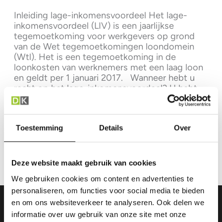
Inleiding lage-inkomensvoordeel Het lage-
inkomensvoordeel (LIV) is een jaarlijkse
tegemoetkoming voor werkgevers op grond
van de Wet tegemoetkomingen loondomein
(Wtl). Het is een tegemoetkoming in de
loonkosten van werknemers met een laag loon
en geldt per 1 januari 2017. Wanneer hebt u
recht op het lage-inkomensvoordeel? U hebt
dit recht voor elke werknemer die aan […]
Lage-
Lees verder »
Toestemming
Details
Over
inkomensvoordeel
Deze website maakt gebruik van cookies
We gebruiken cookies om content en advertenties te
personaliseren, om functies voor social media te bieden
en om ons websiteverkeer te analyseren. Ook delen we
informatie over uw gebruik van onze site met onze