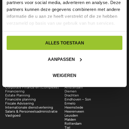
partners voor social media, adverteren en analyse. Deze
partners kunnen deze gegevens combineren met andere
informatie die u aan ze heeft verstrekt of die ze hebben
Over ons
verzameld op basis van uw gebruik van hun services.
Wij zijn een professioneel, veelzijdig en snelgroeiend accountants- en
advieskantoor. We bieden maatwerk aan onze klanten en zorgen daarbij
voor een goede prijs / kwaliteitverhouding. Vragen? Neem gerust contact
op.
ALLES TOESTAAN
中国
English
AANPASSEN
Volg ons op LinkedIn
Facebook
Instagram
Onze diensten
Onze locaties
WEIGEREN
Accountancy
Almere
Bedrijfsopvolging
Amerongen
Corporate Finance en (Complexe)
Amsterdam
Financiering
Diemen
Estate Planning
Drachten
Financiële planning
Eindhoven – Son
Fiscale Advisering
Ermelo
Internationale dienstverlening
Heemstede
Salaris & Personeelsadministratie
Heerenveen
Vastgoed
Leusden
Malden
Rotterdam
Tiel