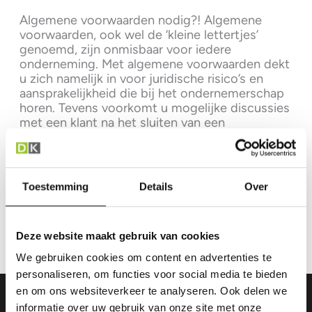
Algemene voorwaarden nodig?! Algemene
voorwaarden, ook wel de ‘kleine lettertjes’
genoemd, zijn onmisbaar voor iedere
onderneming. Met algemene voorwaarden dekt
u zich namelijk in voor juridische risico’s en
aansprakelijkheid die bij het ondernemerschap
horen. Tevens voorkomt u mogelijke discussies
met een klant na het sluiten van een
overeenkomst. Wat zijn algemene
voorwaarden? Algemene voorwaarden zijn […]
Zorg
Lees verder »
Toestemming
Details
Over
voor
goede
algemene
Deze website maakt gebruik van cookies
voorwaarden
We gebruiken cookies om content en advertenties te
personaliseren, om functies voor social media te bieden
en om ons websiteverkeer te analyseren. Ook delen we
informatie over uw gebruik van onze site met onze