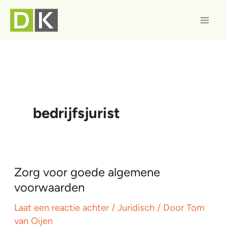
Ga
naar
de
inhoud
bedrijfsjurist
Zorg voor goede algemene
voorwaarden
Laat een reactie achter
/
Juridisch
/ Door
Tom
van Oijen