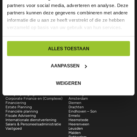
partners voor social media, adverteren en analyse. Deze
partners kunnen deze gegevens combineren met andere
informatie die u aan ze heeft verstrekt of die ze hebben
Over ons
verzameld op basis van uw gebruik van hun services.
Wij zijn een professioneel, veelzijdig en snelgroeiend accountants- en
advieskantoor. We bieden maatwerk aan onze klanten en zorgen daarbij
voor een goede prijs / kwaliteitverhouding. Vragen? Neem gerust contact
ALLES TOESTAAN
op.
中国
English
AANPASSEN
Volg ons op LinkedIn
Facebook
Instagram
Onze diensten
Onze locaties
WEIGEREN
Accountancy
Almere
Bedrijfsopvolging
Amerongen
Corporate Finance en (Complexe)
Amsterdam
Financiering
Diemen
Estate Planning
Drachten
Financiële planning
Eindhoven – Son
Fiscale Advisering
Ermelo
Internationale dienstverlening
Heemstede
Salaris & Personeelsadministratie
Heerenveen
Vastgoed
Leusden
Malden