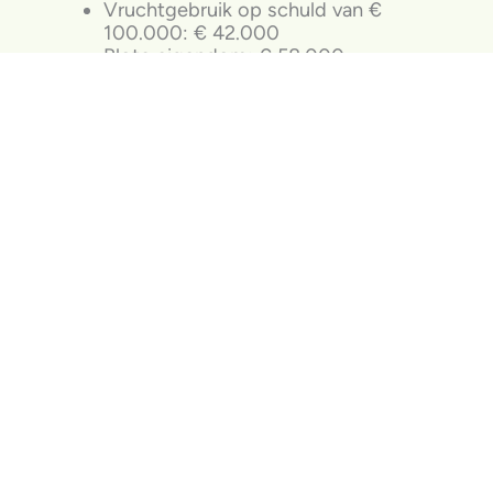
Vruchtgebruik op schuld van €
100.000: € 42.000
Blote eigendom: € 58.000
Als de ouder de volledige schuld van €
100.000 aflost voor € 90.000, bedraagt de
schenking voor de schenkbelasting: €
90.000 – € 58.000 = € 32.000.
Tip:
Een behoorlijke gecompliceerde
berekening dus in twee stappen om tot het
bedrag van de eventuele schenking te
komen. Uiteraard zijn we u graag van dienst
als deze situatie bij u gaat spelen.
Overige nieuwsberichten