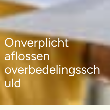
Onverplicht
aflossen
overbedelingssch
uld