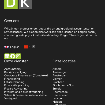
Over ons
Wij zijn een professioneel, veelzijdig en snelgroeiend accountants- en
advieskantoor. We bieden maatwerk aan onze klanten en zorgen daarbij
voor een goede prijs / kwaliteitverhouding. Vragen? Neem gerust contact
op.
中国
English
Volg ons op LinkedIn
Facebook
Instagram
Onze diensten
Onze locaties
Accountancy
Almere
Bedrijfsopvolging
Amerongen
Corporate Finance en (Complexe)
Amsterdam
Financiering
Diemen
Estate Planning
Drachten
Financiële planning
Eindhoven – Son
Fiscale Advisering
Ermelo
Internationale dienstverlening
Heemstede
Salaris & Personeelsadministratie
Heerenveen
Vastgoed
Leusden
Malden