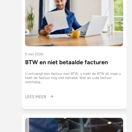
5 mei 2026
BTW en niet betaalde facturen
U ontvangt een factuur met BTW, u trekt de BTW af, maar u
hebt de factuur nog niet betaald. Wat als u de factuur
voorlopig…
LEES MEER