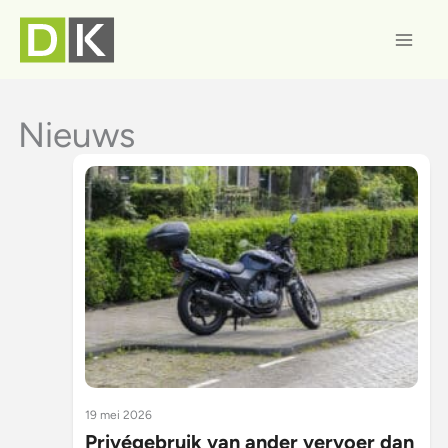
Ga
naar
de
inhoud
Nieuws
19 mei 2026
Privégebruik van ander vervoer dan