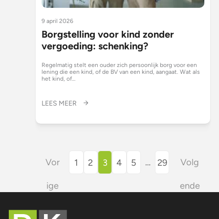
9 april 2026
Borgstelling voor kind zonder
vergoeding: schenking?
Regelmatig stelt een ouder zich persoonlijk borg voor een
lening die een kind, of de BV van een kind, aangaat. Wat als
het kind, of…
LEES MEER
Vor
…
Volg
1
2
3
4
5
29
ige
ende