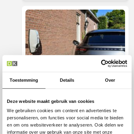
Toestemming
Details
Over
28 april 2026
Update laadpaal bij woning
werknemer
Deze website maakt gebruik van cookies
We gebruiken cookies om content en advertenties te
Als de werkgever een laadpaal bij de woning van de
werknemer laat plaatsen of hiervoor een vergoeding geeft,
personaliseren, om functies voor social media te bieden
is het gevolg voor de loonheffingen afhankelijk…
en om ons websiteverkeer te analyseren. Ook delen we
informatie over uw gebruik van onze site met onze