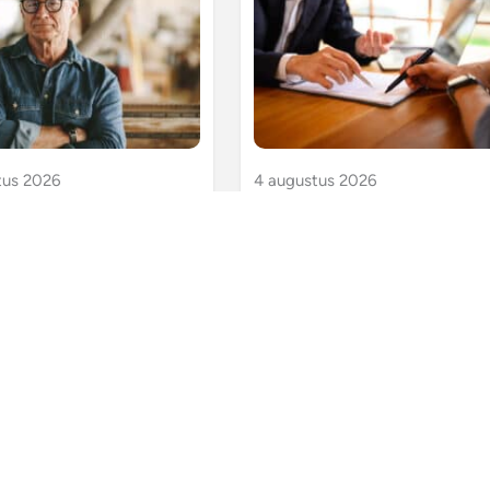
tus 2026
4 augustus 2026
ioen DGA gaat
Meer vrijheid voor
gevolg voor
werknemer door
ikelijk loon
modernisering
concurrentiebedin
A’s combineren
merschap met een
Het kabinet past het
de carrière, bijvoorbeeld
concurrentiebeding aan. Het mo
j richting pensioen gaan of
voor werknemers makkelijker
uren in de onderneming
worden om van baan te wissele
Toch blijft de wettelijke…
Dit wordt nu te veel beperkt
doordat te veel…