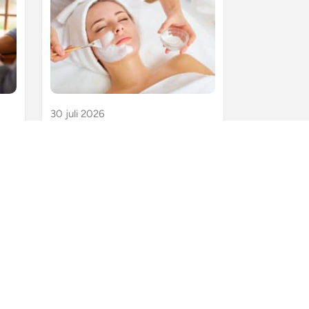
30 juli 2026
Gebruikelijk loon
zieke DGA
De man van een eigenares van een
g
schoonheidssalon richt een holding
en een werkmaatschappij op en
neemt de schoonheidssalon,
inmiddels failliet, over. Hij heeft in…
et
n.