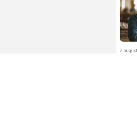
7 augus
Pens
in: 
gebru
Veel DG
onderne
afbouwen
omdat zi
minder 
werken. 