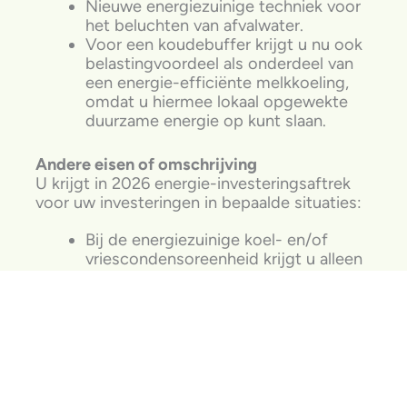
Nieuwe energiezuinige techniek voor
het beluchten van afvalwater.
Voor een koudebuffer krijgt u nu ook
belastingvoordeel als onderdeel van
een energie-efficiënte melkkoeling,
omdat u hiermee lokaal opgewekte
duurzame energie op kunt slaan.
Andere eisen of omschrijving
U krijgt in 2026 energie-investeringsaftrek
voor uw investeringen in bepaalde situaties:
Bij de energiezuinige koel- en/of
vriescondensoreenheid krijgt u alleen
nog voor de kosten van de
verdampers (de koeling zelf) in koel-
of vriesmeubelen belastingvoordeel.
Ook geldt het maximale
investeringsbedrag waarvoor u
belastingvoordeel krijgt, nu voor de
hele investering. Het totale vermogen